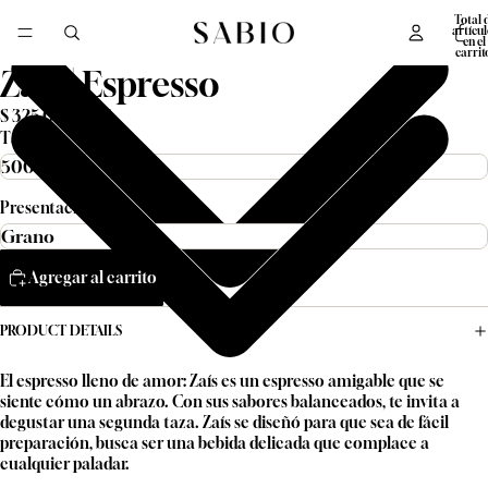
Total 
artícul
en el
carrit
0
Zaís | Espresso
$ 325.00 MXN
Tamaño
Presentación
Agregar al carrito
PRODUCT DETAILS
El espresso lleno de amor: Zaís es un espresso amigable que se
siente cómo un abrazo. Con sus sabores balanceados, te invita a
degustar una segunda taza. Zaís se diseñó para que sea de fácil
preparación, busca ser una bebida delicada que complace a
cualquier paladar.