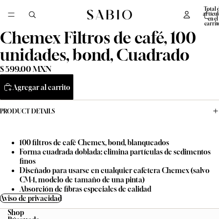
Total 
artícul
en el
carrit
0
Chemex Filtros de café, 100
unidades, bond, Cuadrado
$ 599.00 MXN
Agregar al carrito
PRODUCT DETAILS
100 filtros de café Chemex, bond, blanqueados
Forma cuadrada doblada; elimina partículas de sedimentos
finos
Diseñado para usarse en cualquier cafetera Chemex (salvo
CM-1, modelo de tamaño de una pinta)
Absorción de fibras especiales de calidad
Aviso de privacidad
Shop