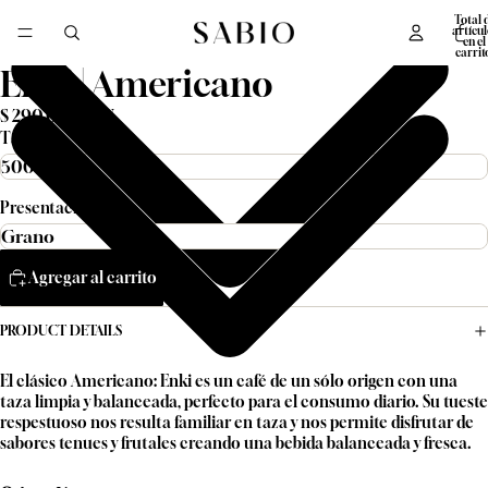
Total 
artícul
en el
carrit
0
Enki | Americano
$ 290.00 MXN
Tamaño
Presentación
Agregar al carrito
PRODUCT DETAILS
El clásico Americano: Enki es un café de un sólo origen con una
taza limpia y balanceada, perfecto para el consumo diario. Su tueste
respestuoso nos resulta familiar en taza y nos permite disfrutar de
sabores tenues y frutales creando una bebida balanceada y fresca.